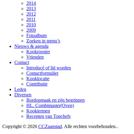
2014
2013
2012
2011
2010
2009
Fotoalbum
Zoeken in menu’s
Nieuws & agenda
Kookrooster
Vrienden
Contact
Introducé of lid worden
Contactformulier
Kooklocatie
Contributie
Leden
Diversen
Bordopmaak en zijn begrippen
HL. Combimaster(Oven)
Kooktermen
Recepten van Topchefs
Copyright © 2026
CCZaanstad
. Alle rechten voorbehouden..