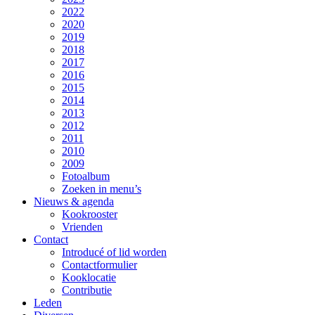
2022
2020
2019
2018
2017
2016
2015
2014
2013
2012
2011
2010
2009
Fotoalbum
Zoeken in menu’s
Nieuws & agenda
Kookrooster
Vrienden
Contact
Introducé of lid worden
Contactformulier
Kooklocatie
Contributie
Leden