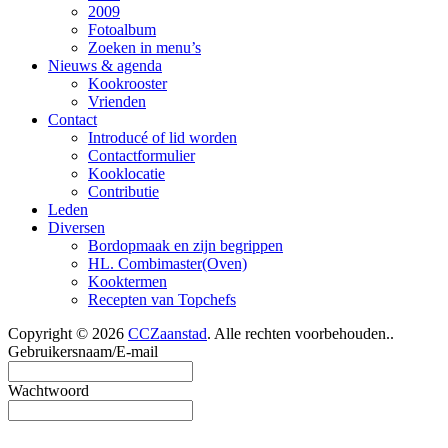
2009
Fotoalbum
Zoeken in menu’s
Nieuws & agenda
Kookrooster
Vrienden
Contact
Introducé of lid worden
Contactformulier
Kooklocatie
Contributie
Leden
Diversen
Bordopmaak en zijn begrippen
HL. Combimaster(Oven)
Kooktermen
Recepten van Topchefs
Copyright © 2026
CCZaanstad
. Alle rechten voorbehouden..
Gebruikersnaam/E-mail
Wachtwoord