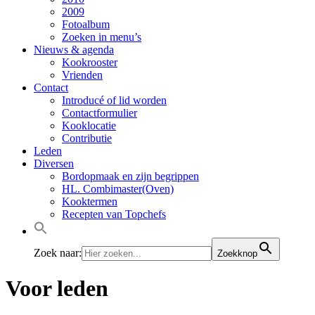
2009
Fotoalbum
Zoeken in menu’s
Nieuws & agenda
Kookrooster
Vrienden
Contact
Introducé of lid worden
Contactformulier
Kooklocatie
Contributie
Leden
Diversen
Bordopmaak en zijn begrippen
HL. Combimaster(Oven)
Kooktermen
Recepten van Topchefs
Zoek naar:
Zoekknop
Voor leden