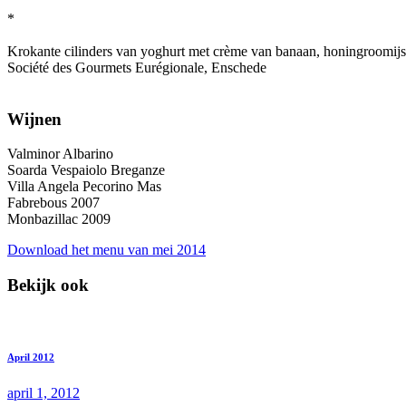
*
Krokante cilinders van yoghurt met crème van banaan, honingroomij
Société des Gourmets Eurégionale, Enschede
Wijnen
Valminor Albarino
Soarda Vespaiolo Breganze
Villa Angela Pecorino Mas
Fabrebous 2007
Monbazillac 2009
Download het menu van mei 2014
Bekijk ook
April 2012
april 1, 2012