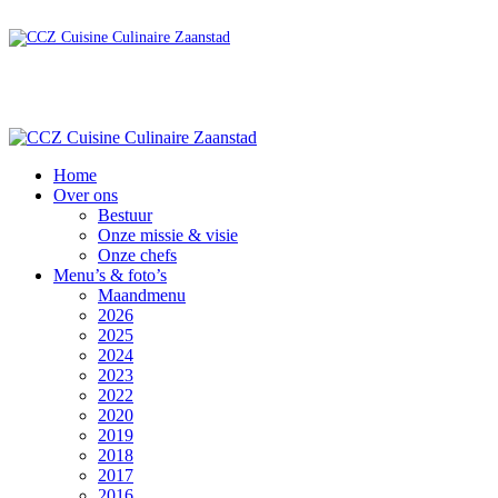
Home
Over ons
Bestuur
Onze missie & visie
Onze chefs
Menu’s & foto’s
Maandmenu
2026
2025
2024
2023
2022
2020
2019
2018
2017
2016