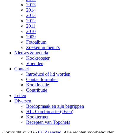
2015
2014
2013
2012
2011
2010
2009
Fotoalbum
Zoeken in menu’s
Nieuws & agenda
Kookrooster
Vrienden
Contact
Introducé of lid worden
Contactformulier
Kooklocatie
Contributie
Leden
Diversen
Bordopmaak en zijn begrippen
HL. Combimaster(Oven)
Kooktermen
Recepten van Topchefs
Copyright © 2026
CCZaanstad
. Alle rechten voorbehouden..