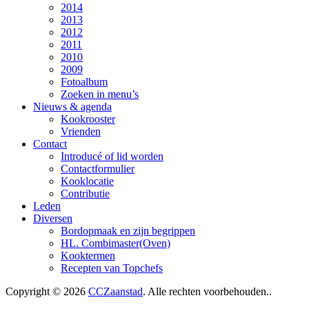
2014
2013
2012
2011
2010
2009
Fotoalbum
Zoeken in menu’s
Nieuws & agenda
Kookrooster
Vrienden
Contact
Introducé of lid worden
Contactformulier
Kooklocatie
Contributie
Leden
Diversen
Bordopmaak en zijn begrippen
HL. Combimaster(Oven)
Kooktermen
Recepten van Topchefs
Copyright © 2026
CCZaanstad
. Alle rechten voorbehouden..