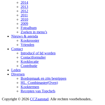
2014
2013
2012
2011
2010
2009
Fotoalbum
Zoeken in menu’s
Nieuws & agenda
Kookrooster
Vrienden
Contact
Introducé of lid worden
Contactformulier
Kooklocatie
Contributie
Leden
Diversen
Bordopmaak en zijn begrippen
HL. Combimaster(Oven)
Kooktermen
Recepten van Topchefs
Copyright © 2026
CCZaanstad
. Alle rechten voorbehouden..