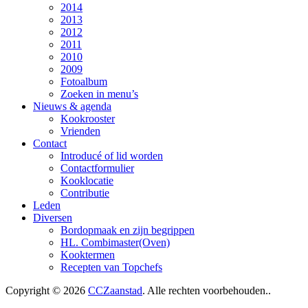
2014
2013
2012
2011
2010
2009
Fotoalbum
Zoeken in menu’s
Nieuws & agenda
Kookrooster
Vrienden
Contact
Introducé of lid worden
Contactformulier
Kooklocatie
Contributie
Leden
Diversen
Bordopmaak en zijn begrippen
HL. Combimaster(Oven)
Kooktermen
Recepten van Topchefs
Copyright © 2026
CCZaanstad
. Alle rechten voorbehouden..